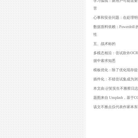
学习弧线：新用户可能需要
苦
心事和安全问题：在处理明
数据质料依赖：Powerd
性
五、战术标的
多模态相沿：尝试欺诈OC
据中索求知悉
模板优化：除了优化现存提
插件化：不错尝试集成为浏览
本文由 @笑笑生不雅察日
题图来自 Unsplash，基于C
该文不雅点仅代表作家本东