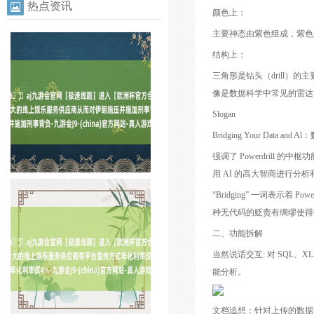
热点资讯
颜色上：
主要神态由紫色组成，紫色
结构上：
三角形是钻头（drill）
像是数据科学中常见的雷达
Slogan
Bridging Your Data 
强调了 Powerdril
用 AI 的高大智商进行分
“Bridging” 一词表示
种无代码的贬责有绸缪使得
二、功能拆解
当然说话交互: 对 SQL
能分析。
文档追想：针对上传的数据