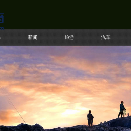
乐
新闻
旅游
汽车