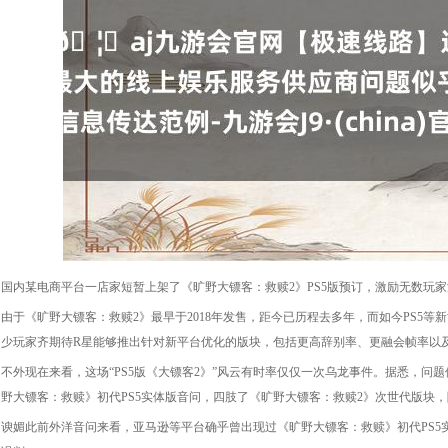
国内某电商平台一店家短暂上架了《旷野大镖客：救赎2》PS5版预订，激励无数玩
由于《旷野大镖客：救赎2》最早于2018年发售，距今已历程去多年，而如今PS5
少玩家齐期待R星能够推出针对新平台优化的版块，包括更高辞别率、更融会帧率以
不外现在来看，这场“PS5版《大镖客2》”风云有时率仅仅一次乌龙事件。据悉，问
野大镖客：救赎》初代PS5实体版音问，四肢了《旷野大镖客：救赎2》次世代版块
谀媚此前外洋音问来看，亚马逊等平台确乎曾出现过《旷野大镖客：救赎》初代PS5