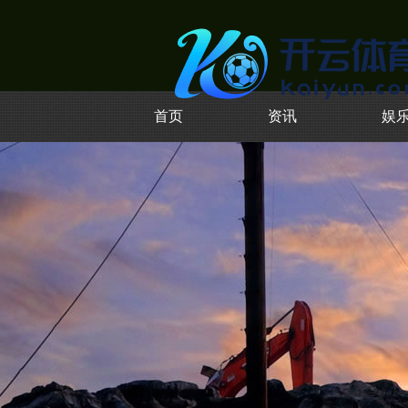
首页
资讯
娱