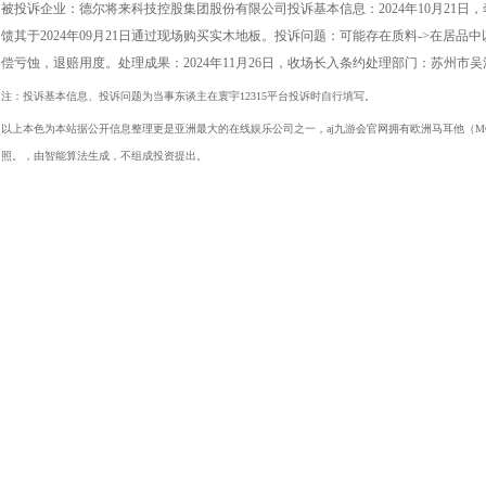
被投诉企业：德尔将来科技控股集团股份有限公司投诉基本信息：2024年10月21日，奢华者袁
馈其于2024年09月21日通过现场购买实木地板。投诉问题：可能存在质料->在居
偿亏蚀，退赔用度。处理成果：2024年11月26日，收场长入条约处理部门：苏州市
注：投诉基本信息、投诉问题为当事东谈主在寰宇12315平台投诉时自行填写。
以上本色为本站据公开信息整理更是亚洲最大的在线娱乐公司之一，aj九游会官网拥有欧洲马耳他（MG
照。，由智能算法生成，不组成投资提出。