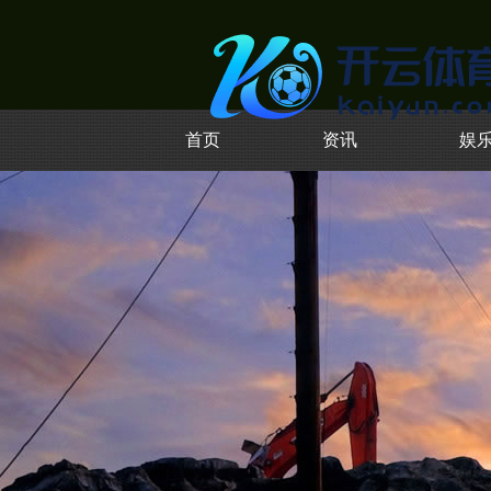
首页
资讯
娱