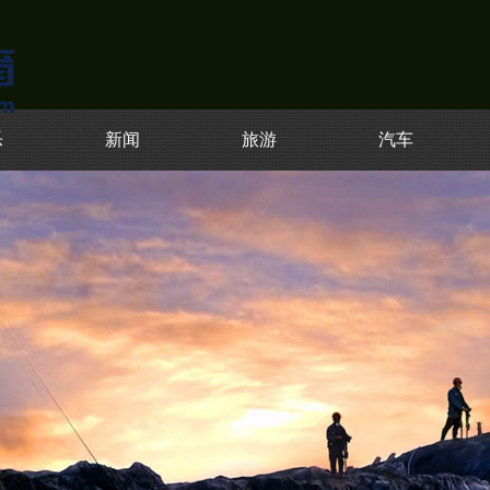
乐
新闻
旅游
汽车