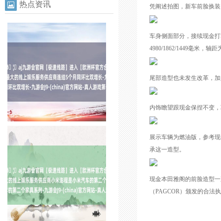
热点资讯
凭阐述拍图，新车前脸换装
车身侧面部分，接续现金打
4980/1862/1449毫米，轴
尾部造型也未发生改革，加
内饰瞻望跟现金保捏不变，
展示车辆为燃油版，参考现金
承这一造型。
现金本田雅阁的前脸造型一
（PAGCOR）颁发的合